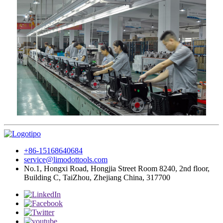
+86-15168640684
service@limodottools.com
No.1, Hongxi Road, Hongjia Street Room 8240, 2nd floor,
Building C, TaiZhou, Zhejiang China, 317700